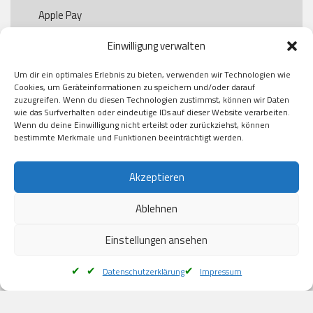
Apple Pay

Paypal

Einwilligung verwalten
GooglePay

Visa

Um dir ein optimales Erlebnis zu bieten, verwenden wir Technologien wie
Kauf auf Rechung

Cookies, um Geräteinformationen zu speichern und/oder darauf
Klarna

zuzugreifen. Wenn du diesen Technologien zustimmst, können wir Daten
wie das Surfverhalten oder eindeutige IDs auf dieser Website verarbeiten.
American Express

Wenn du deine Einwilligung nicht erteilst oder zurückziehst, können
bestimmte Merkmale und Funktionen beeinträchtigt werden.
Versand
Akzeptieren
Ablehnen
DHL

Klimaneutral
Einstellungen ansehen
Datenschutzerklärung
Impressum