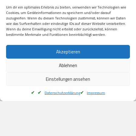
Visa

Um dir ein optimales Erlebnis zu bieten, verwenden wir Technologien wie
Kauf auf Rechung

Cookies, um Geräteinformationen zu speichern und/oder darauf
Klarna

zuzugreifen. Wenn du diesen Technologien zustimmst, können wir Daten
wie das Surfverhalten oder eindeutige IDs auf dieser Website verarbeiten.
American Express

Wenn du deine Einwilligung nicht erteilst oder zurückziehst, können
bestimmte Merkmale und Funktionen beeinträchtigt werden.
Versand
Akzeptieren
Ablehnen
DHL

Klimaneutral
Einstellungen ansehen
Datenschutzerklärung
Impressum