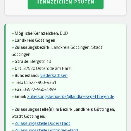
KENNZEICHEN PRÜFEN
»
Mögliche Kennzeichen:
DUD
»
Landkreis Göttingen
»
Zulassungsbezirk:
Landkreis Göttingen, Stadt
Göttingen
»
Straße:
Bergstr. 10
»
Ort:
37520 Osterode am Harz
»
Bundesland:
Niedersachsen
»
Tel.:
05522-960-4361
»
Fax:
05522-960-4399
»
Email:
zulassungsbehoerde@landkreisgoettingen.de
»
Zulassungsstelle(n) im Bezirk Landkreis Göttingen,
Stadt Göttingen:
»
Zulassungsstelle Duderstadt
»
Zulassungsstelle Göttingen–land