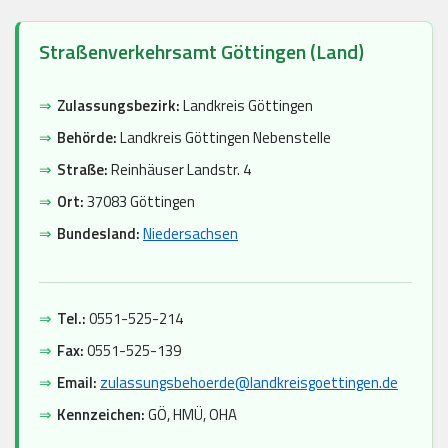
Straßenverkehrsamt Göttingen (Land)
⇒
Zulassungsbezirk:
Landkreis Göttingen
⇒
Behörde:
Landkreis Göttingen Nebenstelle
⇒
Straße:
Reinhäuser Landstr. 4
⇒
Ort:
37083 Göttingen
⇒
Bundesland:
Niedersachsen
⇒
Tel.:
0551-525-214
⇒
Fax:
0551-525-139
⇒
Email:
zulassungsbehoerde@landkreisgoettingen.de
⇒
Kennzeichen:
GÖ, HMÜ, OHA