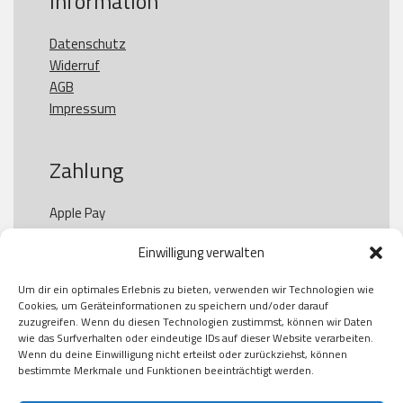
Information
Datenschutz
Widerruf
AGB
Impressum
Zahlung
Apple Pay

Paypal

Einwilligung verwalten
GooglePay

Visa

Um dir ein optimales Erlebnis zu bieten, verwenden wir Technologien wie
Kauf auf Rechung

Cookies, um Geräteinformationen zu speichern und/oder darauf
Klarna

zuzugreifen. Wenn du diesen Technologien zustimmst, können wir Daten
wie das Surfverhalten oder eindeutige IDs auf dieser Website verarbeiten.
American Express

Wenn du deine Einwilligung nicht erteilst oder zurückziehst, können
bestimmte Merkmale und Funktionen beeinträchtigt werden.