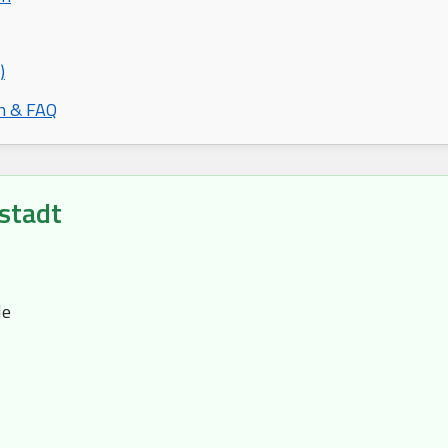
)
n & FAQ
stadt
le