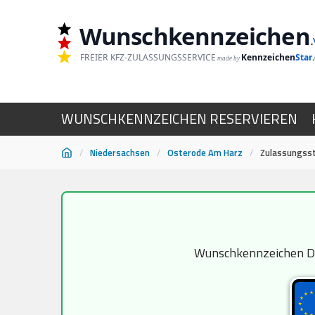
Wunschkennzeichen
.
FREIER KFZ-ZULASSUNGSSERVICE
Kennzeichen
Star
made by
WUNSCHKENNZEICHEN RESERVIEREN
/
Niedersachsen
/
Osterode Am Harz
/
Zulassungsst
Zum
Inhalt
springen
Wunschkennzeichen DUD