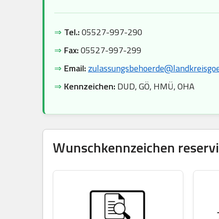
⇒
Tel.:
05527-997-290
⇒
Fax:
05527-997-299
⇒
Email:
zulassungsbehoerde@landkreisgoe
⇒
Kennzeichen:
DUD, GÖ, HMÜ, OHA
Wunschkennzeichen reservie