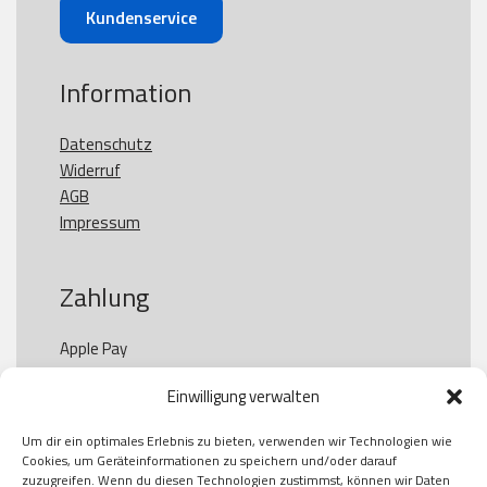
Kundenservice
Information
Datenschutz
Widerruf
AGB
Impressum
Zahlung
Apple Pay

Paypal

Einwilligung verwalten
GooglePay

Visa

Um dir ein optimales Erlebnis zu bieten, verwenden wir Technologien wie
Kauf auf Rechung

Cookies, um Geräteinformationen zu speichern und/oder darauf
Klarna

zuzugreifen. Wenn du diesen Technologien zustimmst, können wir Daten