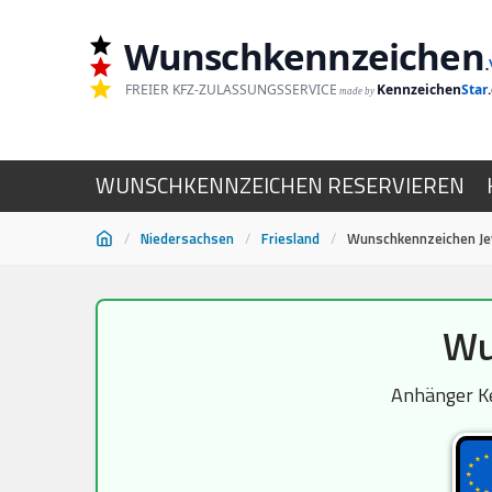
Wunschkennzeichen
.
FREIER KFZ-ZULASSUNGSSERVICE
Kennzeichen
Star
made by
WUNSCHKENNZEICHEN RESERVIEREN
/
Niedersachsen
/
Friesland
/
Wunschkennzeichen Je
Zum
Wu
Inhalt
springen
Anhänger Ke