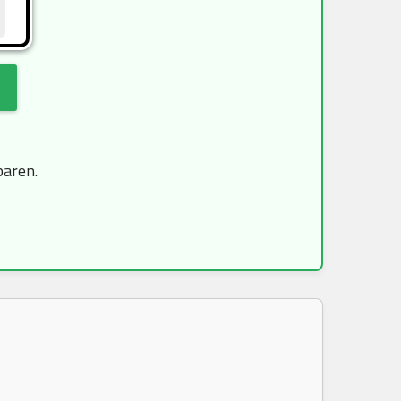
paren.