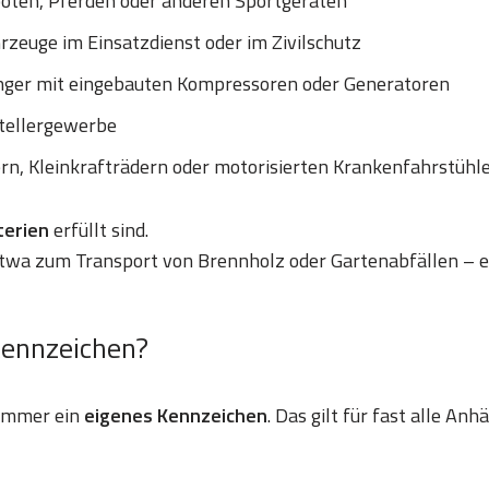
ooten, Pferden oder anderen Sportgeräten
zeuge im Einsatzdienst oder im Zivilschutz
nger mit eingebauten Kompressoren oder Generatoren
tellergewerbe
ern, Kleinkrafträdern oder motorisierten Krankenfahrstühl
iterien
erfüllt sind.
etwa zum Transport von Brennholz oder Gartenabfällen – e
Kennzeichen?
 immer ein
eigenes Kennzeichen
. Das gilt für fast alle An