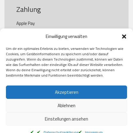
Zahlung
Apple Pay

Paypal

Einwilligung verwalten
GooglePay

Visa

Um dir ein optimales Erlebnis zu bieten, verwenden wir Technologien wie
Kauf auf Rechung

Cookies, um Geräteinformationen zu speichern und/oder darauf
Klarna

zuzugreifen. Wenn du diesen Technologien zustimmst, können wir Daten
wie das Surfverhalten oder eindeutige IDs auf dieser Website verarbeiten.
American Express

Wenn du deine Einwilligung nicht erteilst oder zurückziehst, können
bestimmte Merkmale und Funktionen beeinträchtigt werden.
Versand
Akzeptieren
Ablehnen
DHL

Klimaneutral
Einstellungen ansehen
Datenschutzerklärung
Impressum