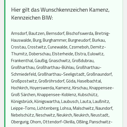
Hier gilt das Wunschkennzeichen Kamenz,
Kennzeichen BIW:
Arnsdorf, Bautzen, Bernsdorf, Bischofswerda, Bretnig-
Hauswalde, Burg, Burghammer, Burgneudorf, Burkau,
Crostau, Crostwitz, Cunewalde, Czorneboh, Demitz-
Thumitz, Doberschau, Elsterheide, Elstra, Eulowitz,
Frankenthal, Gaußig, Gnaschwitz, Großdubrau,
Großharthau, Großharthau-Bühlau, Großharthau-
Schmiedefeld, Großharthau-Seeligstadt, Großnaundorf,
Großpostwitz, Großröhrsdorf, Göda, Haselbachtal,
Hochkirch, Hoyerswerda, Kamenz, Kirschau, Knappensee-
Groß Särchen, Knappensee-Koblenz, Kubschütz,
Königsbrück, Königswartha, Laubusch, Lauta, Laußnitz,
Leippe-Torno, Lichtenberg, Lohsa, Malschwitz, Naundorf,
Nebelschütz, Neschwitz, Neukirch, Neukirch, Neustadt,
Obergurig, Ohorn, Ottendorf-Okrilla, Oßling, Panschwitz-