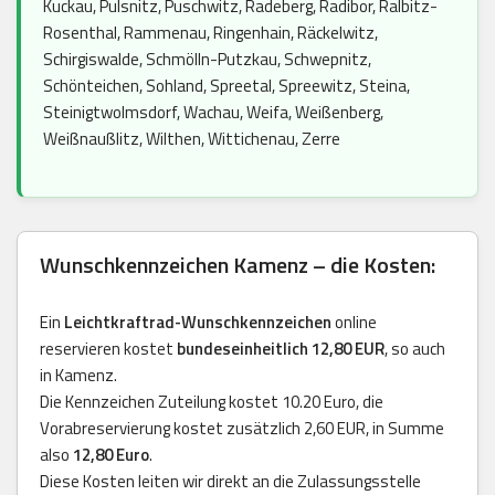
Kuckau, Pulsnitz, Puschwitz, Radeberg, Radibor, Ralbitz-
Rosenthal, Rammenau, Ringenhain, Räckelwitz,
Schirgiswalde, Schmölln-Putzkau, Schwepnitz,
Schönteichen, Sohland, Spreetal, Spreewitz, Steina,
Steinigtwolmsdorf, Wachau, Weifa, Weißenberg,
Weißnaußlitz, Wilthen, Wittichenau, Zerre
Wunschkennzeichen Kamenz – die Kosten:
Ein
Leichtkraftrad-Wunschkennzeichen
online
reservieren kostet
bundeseinheitlich 12,80 EUR
, so auch
in Kamenz.
Die Kennzeichen Zuteilung kostet 10.20 Euro, die
Vorabreservierung kostet zusätzlich 2,60 EUR, in Summe
also
12,80 Euro
.
Diese Kosten leiten wir direkt an die Zulassungsstelle