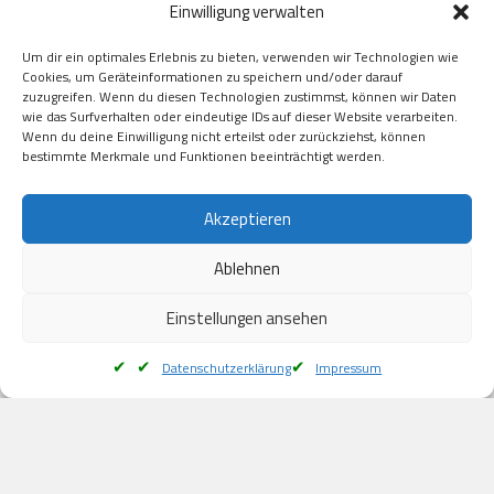
Einwilligung verwalten
GooglePay

Visa

Um dir ein optimales Erlebnis zu bieten, verwenden wir Technologien wie
Kauf auf Rechung

Cookies, um Geräteinformationen zu speichern und/oder darauf
Klarna

zuzugreifen. Wenn du diesen Technologien zustimmst, können wir Daten
wie das Surfverhalten oder eindeutige IDs auf dieser Website verarbeiten.
American Express

Wenn du deine Einwilligung nicht erteilst oder zurückziehst, können
bestimmte Merkmale und Funktionen beeinträchtigt werden.
Versand
Akzeptieren
Ablehnen
DHL

Klimaneutral
Einstellungen ansehen
Datenschutzerklärung
Impressum