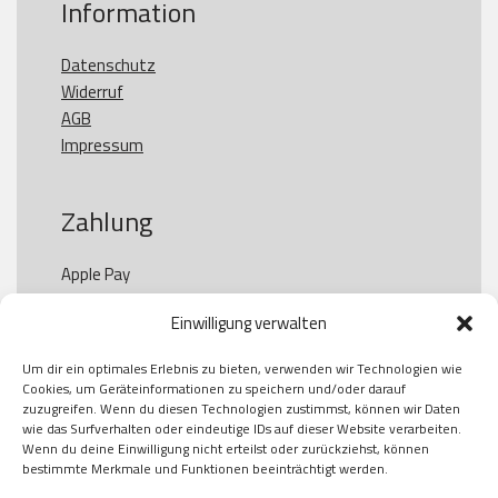
Information
Datenschutz
Widerruf
AGB
Impressum
Zahlung
Apple Pay

Paypal

Einwilligung verwalten
GooglePay

Visa

Um dir ein optimales Erlebnis zu bieten, verwenden wir Technologien wie
Kauf auf Rechung

Cookies, um Geräteinformationen zu speichern und/oder darauf
Klarna

zuzugreifen. Wenn du diesen Technologien zustimmst, können wir Daten
wie das Surfverhalten oder eindeutige IDs auf dieser Website verarbeiten.
American Express

Wenn du deine Einwilligung nicht erteilst oder zurückziehst, können
bestimmte Merkmale und Funktionen beeinträchtigt werden.