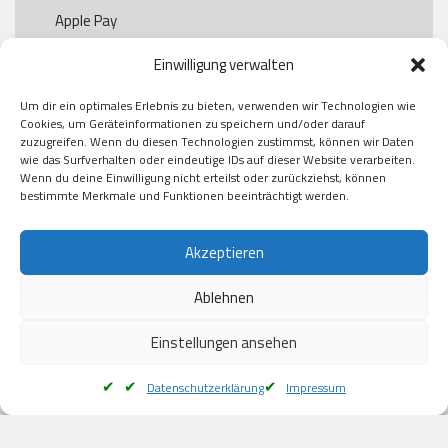
Apple Pay

Paypal

Einwilligung verwalten
GooglePay

Visa

Um dir ein optimales Erlebnis zu bieten, verwenden wir Technologien wie
Kauf auf Rechung

Cookies, um Geräteinformationen zu speichern und/oder darauf
Klarna

zuzugreifen. Wenn du diesen Technologien zustimmst, können wir Daten
wie das Surfverhalten oder eindeutige IDs auf dieser Website verarbeiten.
American Express

Wenn du deine Einwilligung nicht erteilst oder zurückziehst, können
bestimmte Merkmale und Funktionen beeinträchtigt werden.
Versand
Akzeptieren
Ablehnen
DHL

Klimaneutral
Einstellungen ansehen
Datenschutzerklärung
Impressum