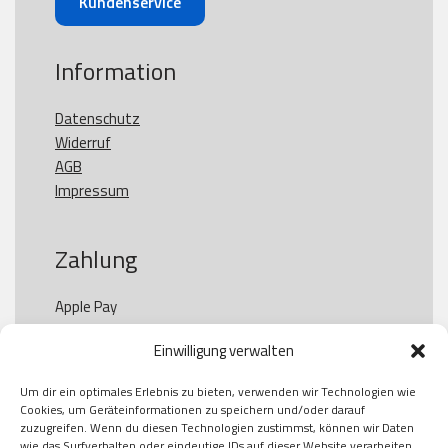
Kundenservice
Information
Datenschutz
Widerruf
AGB
Impressum
Zahlung
Apple Pay

Paypal

Einwilligung verwalten
GooglePay

Visa

Um dir ein optimales Erlebnis zu bieten, verwenden wir Technologien wie
Kauf auf Rechung

Cookies, um Geräteinformationen zu speichern und/oder darauf
Klarna

zuzugreifen. Wenn du diesen Technologien zustimmst, können wir Daten
wie das Surfverhalten oder eindeutige IDs auf dieser Website verarbeiten.