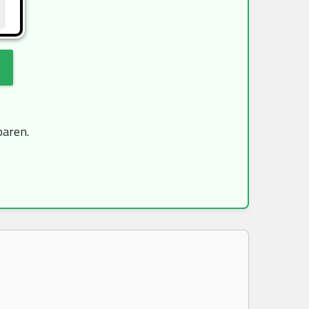
paren.