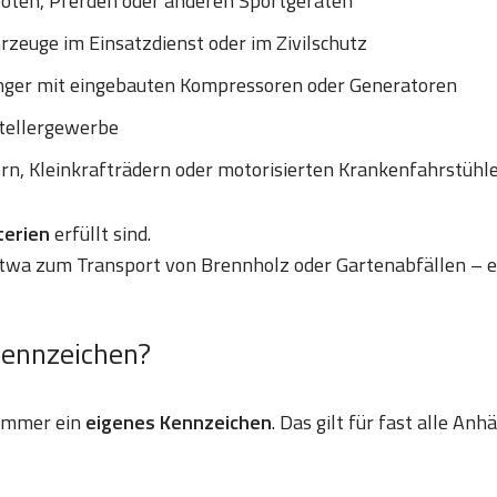
ooten, Pferden oder anderen Sportgeräten
zeuge im Einsatzdienst oder im Zivilschutz
nger mit eingebauten Kompressoren oder Generatoren
tellergewerbe
ern, Kleinkrafträdern oder motorisierten Krankenfahrstühl
iterien
erfüllt sind.
etwa zum Transport von Brennholz oder Gartenabfällen – e
Kennzeichen?
 immer ein
eigenes Kennzeichen
. Das gilt für fast alle An