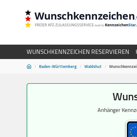
Wunschkennzeichen
.
FREIER KFZ-ZULASSUNGSSERVICE
Kennzeichen
Star
made by
WUNSCHKENNZEICHEN RESERVIEREN
/
Baden-Württemberg
/
Waldshut
/
Wunschkennzei
Zum
Wuns
Inhalt
springen
Anhänger Kennzei