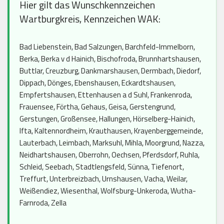
Hier gilt das Wunschkennzeichen
Wartburgkreis, Kennzeichen WAK:
Bad Liebenstein, Bad Salzungen, Barchfeld-Immelborn,
Berka, Berka v d Hainich, Bischofroda, Brunnhartshausen,
Buttlar, Creuzburg, Dankmarshausen, Dermbach, Diedorf,
Dippach, Dönges, Ebenshausen, Eckardtshausen,
Empfertshausen, Ettenhausen a d Suhl, Frankenroda,
Frauensee, Förtha, Gehaus, Geisa, Gerstengrund,
Gerstungen, Großensee, Hallungen, Hörselberg-Hainich,
Ifta, Kaltennordheim, Krauthausen, Krayenberggemeinde,
Lauterbach, Leimbach, Marksuhl, Mihla, Moorgrund, Nazza,
Neidhartshausen, Oberrohn, Oechsen, Pferdsdorf, Ruhla,
Schleid, Seebach, Stadtlengsfeld, Sünna, Tiefenort,
Treffurt, Unterbreizbach, Urnshausen, Vacha, Weilar,
Weißendiez, Wiesenthal, Wolfsburg-Unkeroda, Wutha-
Farnroda, Zella