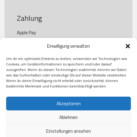
Zahlung
Apple Pay

Paypal

Einwilligung verwalten
GooglePay

Visa

Um dir ein optimales Erlebnis zu bieten, verwenden wir Technologien wie
Kauf auf Rechung

Cookies, um Geräteinformationen zu speichern und/oder darauf
Klarna

zuzugreifen. Wenn du diesen Technologien zustimmst, können wir Daten
wie das Surfverhalten oder eindeutige IDs auf dieser Website verarbeiten.
American Express

Wenn du deine Einwilligung nicht erteilst oder zurückziehst, können
bestimmte Merkmale und Funktionen beeinträchtigt werden.
Versand
Akzeptieren
Ablehnen
DHL

Klimaneutral
Einstellungen ansehen