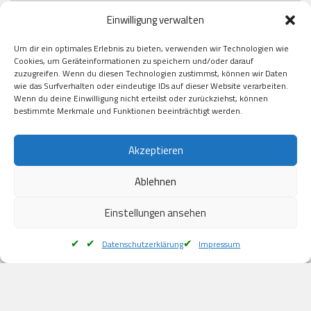
Paypal

Einwilligung verwalten
GooglePay

Visa

Um dir ein optimales Erlebnis zu bieten, verwenden wir Technologien wie
Kauf auf Rechung

Cookies, um Geräteinformationen zu speichern und/oder darauf
Klarna

zuzugreifen. Wenn du diesen Technologien zustimmst, können wir Daten
wie das Surfverhalten oder eindeutige IDs auf dieser Website verarbeiten.
American Express

Wenn du deine Einwilligung nicht erteilst oder zurückziehst, können
bestimmte Merkmale und Funktionen beeinträchtigt werden.
Versand
Akzeptieren
Ablehnen
DHL

Klimaneutral
Einstellungen ansehen
Datenschutzerklärung
Impressum