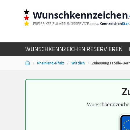
Wunschkennzeichen
.
FREIER KFZ-ZULASSUNGSSERVICE
Kennzeichen
Star
made by
WUNSCHKENNZEICHEN RESERVIEREN
/
Rheinland-Pfalz
/
Wittlich
/
Zulassungsstelle-Ber
Zum
Z
Inhalt
springen
Wunschkennzeichen 