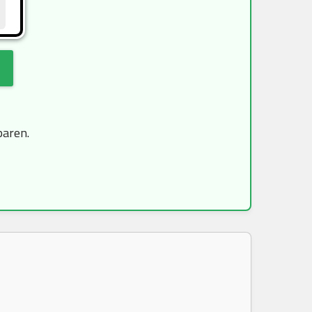
paren.