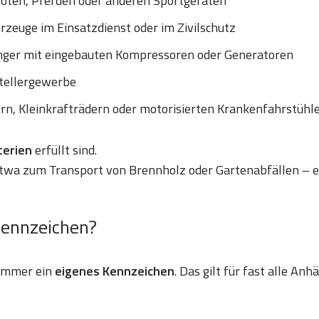
ooten, Pferden oder anderen Sportgeräten
zeuge im Einsatzdienst oder im Zivilschutz
nger mit eingebauten Kompressoren oder Generatoren
tellergewerbe
ern, Kleinkrafträdern oder motorisierten Krankenfahrstühl
iterien
erfüllt sind.
etwa zum Transport von Brennholz oder Gartenabfällen – e
Kennzeichen?
 immer ein
eigenes Kennzeichen
. Das gilt für fast alle An