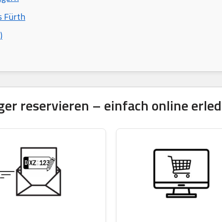
s Fürth
)
 reservieren – einfach online erled