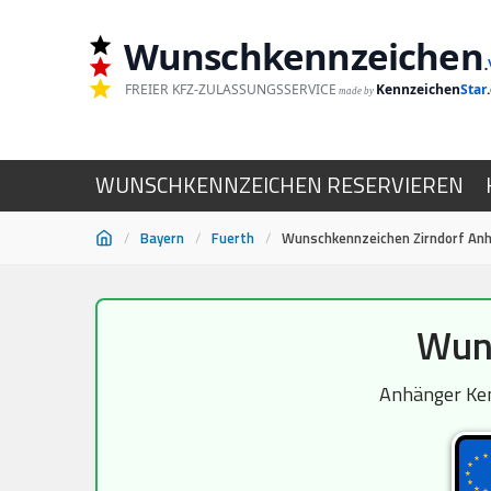
Wunschkennzeichen
.
FREIER KFZ-ZULASSUNGSSERVICE
Kennzeichen
Star
made by
WUNSCHKENNZEICHEN RESERVIEREN
/
Bayern
/
Fuerth
/
Wunschkennzeichen Zirndorf An
Zum
Wuns
Inhalt
springen
Anhänger Kenn