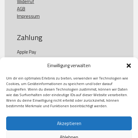
Widerruf
AGB
Impressum
Zahlung
Apple Pay

Paypal

Einwilligung verwalten
GooglePay

Visa

Um dir ein optimales Erlebnis zu bieten, verwenden wir Technologien wie
Kauf auf Rechung

Cookies, um Geräteinformationen zu speichern und/oder darauf
Klarna

zuzugreifen. Wenn du diesen Technologien zustimmst, können wir Daten
wie das Surfverhalten oder eindeutige IDs auf dieser Website verarbeiten.
American Express

Wenn du deine Einwilligung nicht erteilst oder zurückziehst, können
bestimmte Merkmale und Funktionen beeinträchtigt werden.
Versand
Akzeptieren
Ablehnen