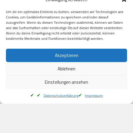
GooglePay

Visa

Um dir ein optimales Erlebnis zu bieten, verwenden wir Technologien wie
Kauf auf Rechung

Cookies, um Geräteinformationen zu speichern und/oder darauf
Klarna

zuzugreifen. Wenn du diesen Technologien zustimmst, können wir Daten
wie das Surfverhalten oder eindeutige IDs auf dieser Website verarbeiten.
American Express

Wenn du deine Einwilligung nicht erteilst oder zurückziehst, können
bestimmte Merkmale und Funktionen beeinträchtigt werden.
Versand
Akzeptieren
Ablehnen
DHL

Klimaneutral
Einstellungen ansehen
Datenschutzerklärung
Impressum