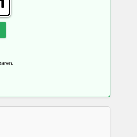
H
paren.