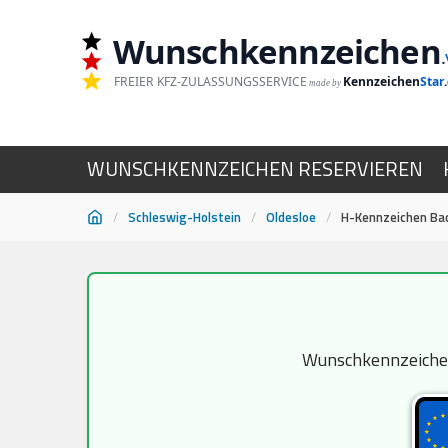
Wunschkennzeichen
.
FREIER KFZ-ZULASSUNGSSERVICE
Kennzeichen
Star
made by
WUNSCHKENNZEICHEN RESERVIEREN
/
Schleswig-Holstein
/
Oldesloe
/
H-Kennzeichen Ba
Zum
Inhalt
springen
Wunschkennzeichen 