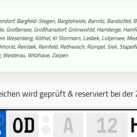
orf, Bargfeld-Stegen, Bargteheide, Barnitz, Barsbüttel, Bi
ande, Großensee, Großhansdorf, Grönwohld, Hamberge, Ham
Klein Wesenberg, Köthel, Kr Stormarn, Lasbek, Lütjensee, 
hhorst, Reinbek, Reinfeld, Rethwisch, Rümpel, Siek, Stapelf
g, Westerau, Witzhave, Zarpen
hen wird geprüft & reserviert bei der 