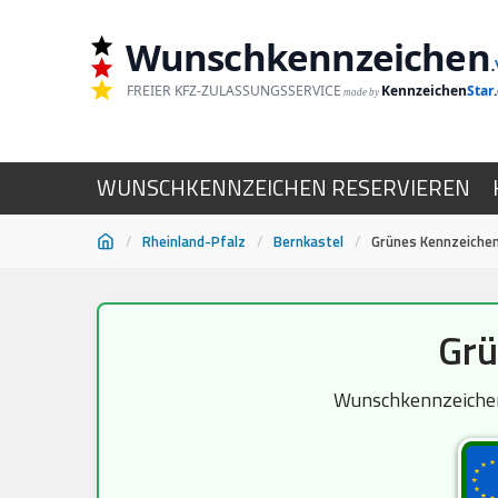
Wunschkennzeichen
.
FREIER KFZ-ZULASSUNGSSERVICE
Kennzeichen
Star
made by
WUNSCHKENNZEICHEN RESERVIEREN
/
Rheinland-Pfalz
/
Bernkastel
/
Grünes Kennzeiche
Zum
Grü
Inhalt
springen
Wunschkennzeichen 