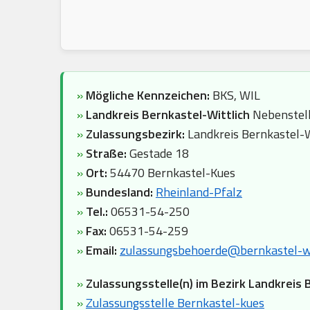
»
Mögliche Kennzeichen:
BKS, WIL
»
Landkreis Bernkastel-Wittlich
Nebenstel
»
Zulassungsbezirk:
Landkreis Bernkastel-W
»
Straße:
Gestade 18
»
Ort:
54470 Bernkastel-Kues
»
Bundesland:
Rheinland-Pfalz
»
Tel.:
06531-54-250
»
Fax:
06531-54-259
»
Email:
zulassungsbehoerde@bernkastel-wi
»
Zulassungsstelle(n) im Bezirk Landkreis 
»
Zulassungsstelle Bernkastel-kues