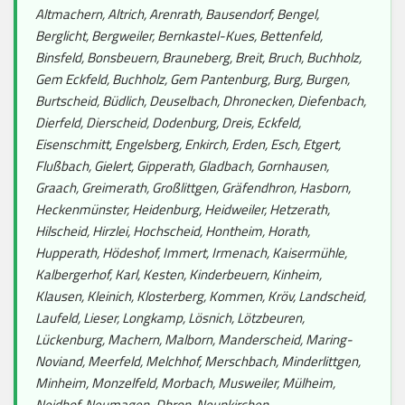
Altmachern, Altrich, Arenrath, Bausendorf, Bengel,
Berglicht, Bergweiler, Bernkastel-Kues, Bettenfeld,
Binsfeld, Bonsbeuern, Brauneberg, Breit, Bruch, Buchholz,
Gem Eckfeld, Buchholz, Gem Pantenburg, Burg, Burgen,
Burtscheid, Büdlich, Deuselbach, Dhronecken, Diefenbach,
Dierfeld, Dierscheid, Dodenburg, Dreis, Eckfeld,
Eisenschmitt, Engelsberg, Enkirch, Erden, Esch, Etgert,
Flußbach, Gielert, Gipperath, Gladbach, Gornhausen,
Graach, Greimerath, Großlittgen, Gräfendhron, Hasborn,
Heckenmünster, Heidenburg, Heidweiler, Hetzerath,
Hilscheid, Hirzlei, Hochscheid, Hontheim, Horath,
Hupperath, Hödeshof, Immert, Irmenach, Kaisermühle,
Kalbergerhof, Karl, Kesten, Kinderbeuern, Kinheim,
Klausen, Kleinich, Klosterberg, Kommen, Kröv, Landscheid,
Laufeld, Lieser, Longkamp, Lösnich, Lötzbeuren,
Lückenburg, Machern, Malborn, Manderscheid, Maring-
Noviand, Meerfeld, Melchhof, Merschbach, Minderlittgen,
Minheim, Monzelfeld, Morbach, Musweiler, Mülheim,
Neidhof, Neumagen-Dhron, Neunkirchen,