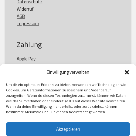
Datenschutz
Widerruf
AGB
Impressum
Zahlung
Apple Pay

Paypal

Einwilligung verwalten
GooglePay

Visa

Um dir ein optimales Erlebnis zu bieten, verwenden wir Technologien wie
Kauf auf Rechung

Cookies, um Geräteinformationen zu speichern und/oder darauf
Klarna

zuzugreifen. Wenn du diesen Technologien zustimmst, können wir Daten
wie das Surfverhalten oder eindeutige IDs auf dieser Website verarbeiten.
American Express

Wenn du deine Einwilligung nicht erteilst oder zurückziehst, können
bestimmte Merkmale und Funktionen beeinträchtigt werden.
Versand
Akzeptieren