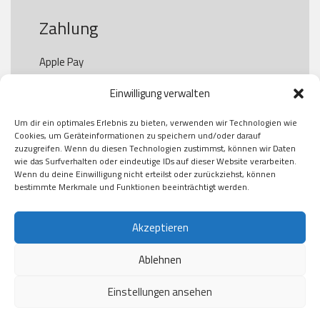
Zahlung
Apple Pay

Paypal

Einwilligung verwalten
GooglePay

Visa

Um dir ein optimales Erlebnis zu bieten, verwenden wir Technologien wie
Kauf auf Rechung

Cookies, um Geräteinformationen zu speichern und/oder darauf
Klarna

zuzugreifen. Wenn du diesen Technologien zustimmst, können wir Daten
wie das Surfverhalten oder eindeutige IDs auf dieser Website verarbeiten.
American Express

Wenn du deine Einwilligung nicht erteilst oder zurückziehst, können
bestimmte Merkmale und Funktionen beeinträchtigt werden.
Versand
Akzeptieren
Ablehnen
DHL

Klimaneutral
Einstellungen ansehen