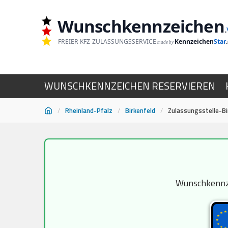
Wunschkennzeichen
.
FREIER KFZ-ZULASSUNGSSERVICE
Kennzeichen
Star
made by
WUNSCHKENNZEICHEN RESERVIEREN
/
Rheinland-Pfalz
/
Birkenfeld
/
Zulassungsstelle-Bi
Zum
Inhalt
springen
Wunschkennzei