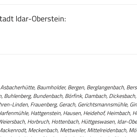
tadt Idar-Oberstein:
 Asbacherhütte, Baumholder, Bergen, Berglangenbach, Bersch
en, Buhlenberg, Bundenbach, Börfink, Dambach, Dickesbach, 
 Fohren-Linden, Frauenberg, Gerach, Gerichtsmannsmühle, Gim
arfenmühle, Hattgenstein, Hausen, Heidehof, Heimbach, Hel
eiersbach, Horbruch, Hottenbach, Hüttgeswasen, Idar-Obers
 Mackenrodt, Meckenbach, Mettweiler, Mittelreidenbach, M