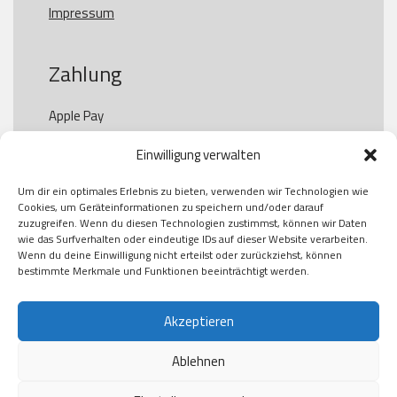
Impressum
Zahlung
Apple Pay

Paypal

Einwilligung verwalten
GooglePay

Visa

Um dir ein optimales Erlebnis zu bieten, verwenden wir Technologien wie
Kauf auf Rechung

Cookies, um Geräteinformationen zu speichern und/oder darauf
Klarna

zuzugreifen. Wenn du diesen Technologien zustimmst, können wir Daten
wie das Surfverhalten oder eindeutige IDs auf dieser Website verarbeiten.
American Express

Wenn du deine Einwilligung nicht erteilst oder zurückziehst, können
bestimmte Merkmale und Funktionen beeinträchtigt werden.
Versand
Akzeptieren
Ablehnen
DHL

Klimaneutral