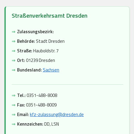
Straßenverkehrsamt Dresden
⇒
Zulassungsbezirk:
⇒
Behörde:
Stadt Dresden
⇒
Straße:
Hauboldstr. 7
⇒
Ort:
01239 Dresden
⇒
Bundesland:
Sachsen
⇒
Tel.:
0351-488-8008
⇒
Fax:
0351-488-8009
⇒
Email:
kfz-zulassung@dresden.de
⇒
Kennzeichen:
DD, LSN