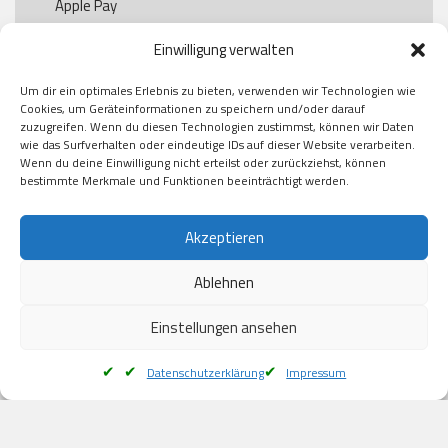
Apple Pay

Paypal

Einwilligung verwalten
GooglePay

Visa

Um dir ein optimales Erlebnis zu bieten, verwenden wir Technologien wie
Kauf auf Rechung

Cookies, um Geräteinformationen zu speichern und/oder darauf
Klarna

zuzugreifen. Wenn du diesen Technologien zustimmst, können wir Daten
wie das Surfverhalten oder eindeutige IDs auf dieser Website verarbeiten.
American Express

Wenn du deine Einwilligung nicht erteilst oder zurückziehst, können
bestimmte Merkmale und Funktionen beeinträchtigt werden.
Versand
Akzeptieren
Ablehnen
DHL

Klimaneutral
Einstellungen ansehen
Datenschutzerklärung
Impressum