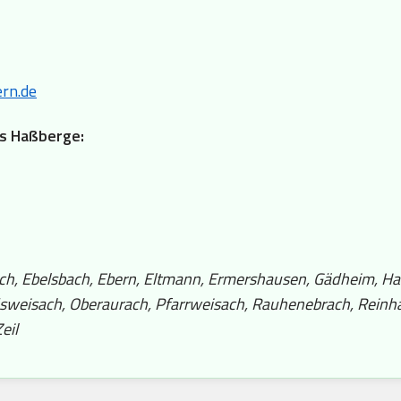
rn.de
is Haßberge:
ch, Ebelsbach, Ebern, Eltmann, Ermershausen, Gädheim, Haß
dsweisach, Oberaurach, Pfarrweisach, Rauhenebrach, Reinh
eil