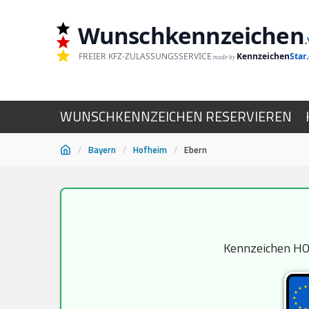
Wunschkennzeichen
.
FREIER KFZ-ZULASSUNGSSERVICE
Kennzeichen
Star
made by
WUNSCHKENNZEICHEN RESERVIEREN
/
Bayern
/
Hofheim
/
Ebern
Zum
Inhalt
springen
Kennzeichen HOH