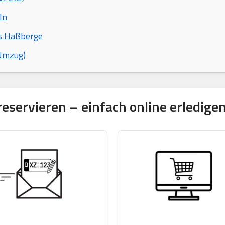
ln
is Haßberge
 Umzug)
servieren – einfach online erledigen