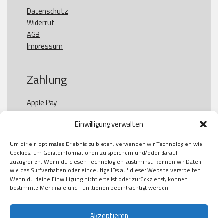
Datenschutz
Widerruf
AGB
Impressum
Zahlung
Apple Pay

Paypal

Einwilligung verwalten
GooglePay

Visa

Um dir ein optimales Erlebnis zu bieten, verwenden wir Technologien wie
Kauf auf Rechung

Cookies, um Geräteinformationen zu speichern und/oder darauf
Klarna

zuzugreifen. Wenn du diesen Technologien zustimmst, können wir Daten
wie das Surfverhalten oder eindeutige IDs auf dieser Website verarbeiten.
American Express

Wenn du deine Einwilligung nicht erteilst oder zurückziehst, können
bestimmte Merkmale und Funktionen beeinträchtigt werden.
Versand
Akzeptieren