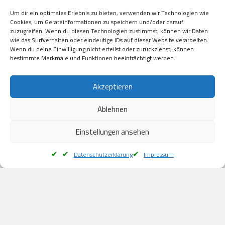
Visa

Um dir ein optimales Erlebnis zu bieten, verwenden wir Technologien wie
Kauf auf Rechung

Cookies, um Geräteinformationen zu speichern und/oder darauf
Klarna

zuzugreifen. Wenn du diesen Technologien zustimmst, können wir Daten
wie das Surfverhalten oder eindeutige IDs auf dieser Website verarbeiten.
American Express

Wenn du deine Einwilligung nicht erteilst oder zurückziehst, können
bestimmte Merkmale und Funktionen beeinträchtigt werden.
Versand
Akzeptieren
Ablehnen
DHL

Klimaneutral
Einstellungen ansehen
Datenschutzerklärung
Impressum