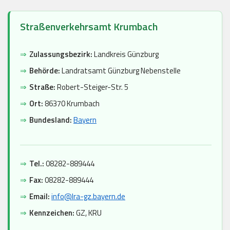
Straßenverkehrsamt Krumbach
⇒
Zulassungsbezirk:
Landkreis Günzburg
⇒
Behörde:
Landratsamt Günzburg Nebenstelle
⇒
Straße:
Robert-Steiger-Str. 5
⇒
Ort:
86370 Krumbach
⇒
Bundesland:
Bayern
⇒
Tel.:
08282-889444
⇒
Fax:
08282-889444
⇒
Email:
info@lra-gz.bayern.de
⇒
Kennzeichen:
GZ, KRU