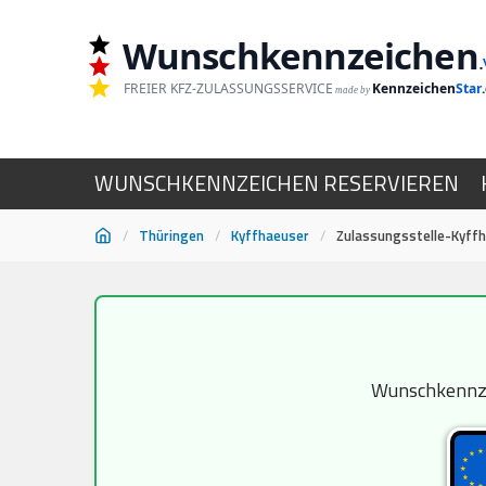
Wunschkennzeichen
.
FREIER KFZ-ZULASSUNGSSERVICE
Kennzeichen
Star
made by
WUNSCHKENNZEICHEN RESERVIEREN
/
Thüringen
/
Kyffhaeuser
/
Zulassungsstelle-Kyff
Zum
Inhalt
springen
Wunschkennzei