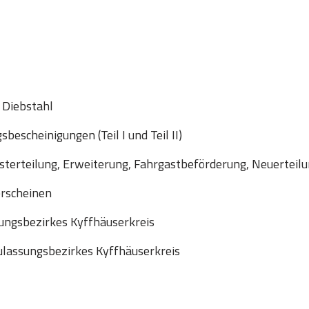
 Diebstahl
escheinigungen (Teil I und Teil II)
sterteilung, Erweiterung, Fahrgastbeförderung, Neuerteil
erscheinen
ungsbezirkes Kyffhäuserkreis
lassungsbezirkes Kyffhäuserkreis