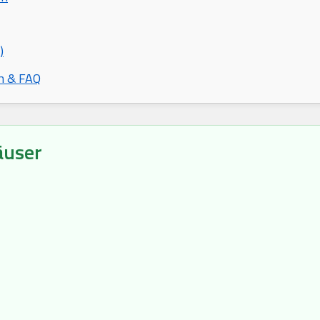
)
n & FAQ
äuser