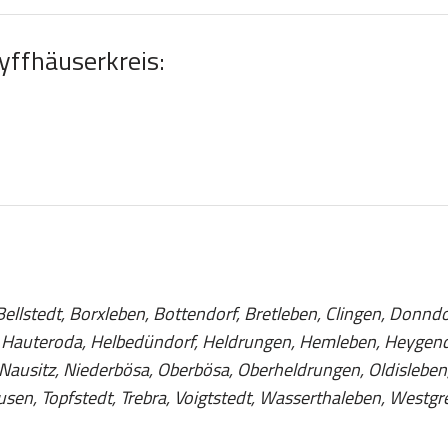
Kyffhäuserkreis:
llstedt, Borxleben, Bottendorf, Bretleben, Clingen, Donndo
Hauteroda, Helbedündorf, Heldrungen, Hemleben, Heygendorf
Nausitz, Niederbösa, Oberbösa, Oberheldrungen, Oldisleben,
en, Topfstedt, Trebra, Voigtstedt, Wasserthaleben, West