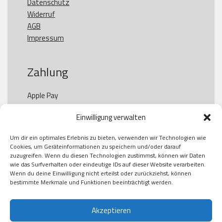
Datenschutz
Widerruf
AGB
Impressum
Zahlung
Apple Pay

Paypal

Einwilligung verwalten
GooglePay

Visa

Um dir ein optimales Erlebnis zu bieten, verwenden wir Technologien wie
Kauf auf Rechung

Cookies, um Geräteinformationen zu speichern und/oder darauf
Klarna

zuzugreifen. Wenn du diesen Technologien zustimmst, können wir Daten
wie das Surfverhalten oder eindeutige IDs auf dieser Website verarbeiten.
American Express

Wenn du deine Einwilligung nicht erteilst oder zurückziehst, können
bestimmte Merkmale und Funktionen beeinträchtigt werden.
Versand
Akzeptieren