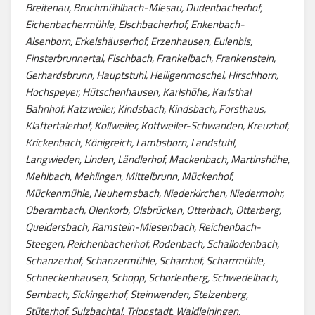
Breitenau, Bruchmühlbach-Miesau, Dudenbacherhof,
Eichenbachermühle, Elschbacherhof, Enkenbach-
Alsenborn, Erkelshäuserhof, Erzenhausen, Eulenbis,
Finsterbrunnertal, Fischbach, Frankelbach, Frankenstein,
Gerhardsbrunn, Hauptstuhl, Heiligenmoschel, Hirschhorn,
Hochspeyer, Hütschenhausen, Karlshöhe, Karlsthal
Bahnhof, Katzweiler, Kindsbach, Kindsbach, Forsthaus,
Klaftertalerhof, Kollweiler, Kottweiler-Schwanden, Kreuzhof,
Krickenbach, Königreich, Lambsborn, Landstuhl,
Langwieden, Linden, Ländlerhof, Mackenbach, Martinshöhe,
Mehlbach, Mehlingen, Mittelbrunn, Mückenhof,
Mückenmühle, Neuhemsbach, Niederkirchen, Niedermohr,
Oberarnbach, Olenkorb, Olsbrücken, Otterbach, Otterberg,
Queidersbach, Ramstein-Miesenbach, Reichenbach-
Steegen, Reichenbacherhof, Rodenbach, Schallodenbach,
Schanzerhof, Schanzermühle, Scharrhof, Scharrmühle,
Schneckenhausen, Schopp, Schorlenberg, Schwedelbach,
Sembach, Sickingerhof, Steinwenden, Stelzenberg,
Stüterhof, Sulzbachtal, Trippstadt, Waldleiningen,