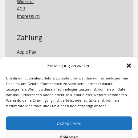
Widerruf
AGB
Impressum
Zahlung
Apple Pay

Paypal

Einwilligung verwalten
GooglePay

Visa

Um dir ein optimales Erlebnis zu bieten, verwenden wir Technologien wie
Kauf auf Rechung

Cookies, um Geräteinformationen zu speichern und/oder darauf
Klarna

zuzugreifen. Wenn du diesen Technologien zustimmst, können wir Daten
wie das Surfverhalten oder eindeutige IDs auf dieser Website verarbeiten.
American Express

Wenn du deine Einwilligung nicht erteilst oder zurückziehst, können
bestimmte Merkmale und Funktionen beeinträchtigt werden.
Versand
Akzeptieren
Ablehnen