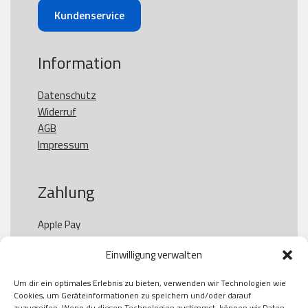
Kundenservice
Information
Datenschutz
Widerruf
AGB
Impressum
Zahlung
Apple Pay

Paypal

Einwilligung verwalten
GooglePay

Visa

Um dir ein optimales Erlebnis zu bieten, verwenden wir Technologien wie
Kauf auf Rechung

Cookies, um Geräteinformationen zu speichern und/oder darauf
Klarna

zuzugreifen. Wenn du diesen Technologien zustimmst, können wir Daten