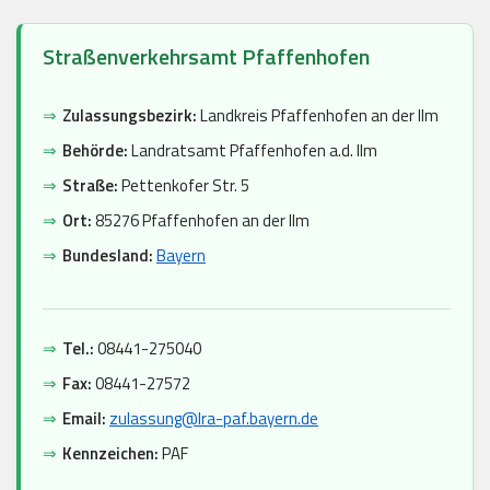
Straßenverkehrsamt Pfaffenhofen
⇒
Zulassungsbezirk:
Landkreis Pfaffenhofen an der Ilm
⇒
Behörde:
Landratsamt Pfaffenhofen a.d. Ilm
⇒
Straße:
Pettenkofer Str. 5
⇒
Ort:
85276 Pfaffenhofen an der Ilm
⇒
Bundesland:
Bayern
⇒
Tel.:
08441-275040
⇒
Fax:
08441-27572
⇒
Email:
zulassung@lra-paf.bayern.de
⇒
Kennzeichen:
PAF