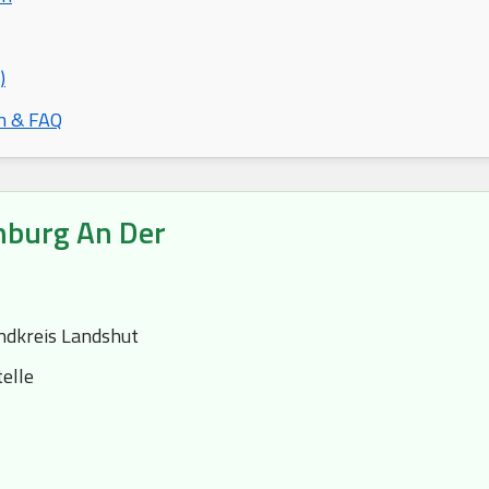
)
n & FAQ
nburg An Der
ndkreis Landshut
elle