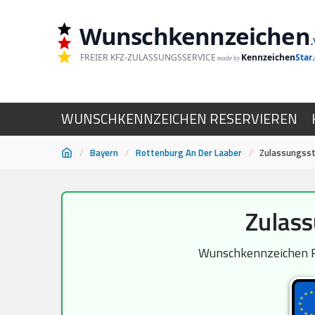
Wunschkennzeichen
.
FREIER KFZ-ZULASSUNGSSERVICE
Kennzeichen
Star
made by
WUNSCHKENNZEICHEN RESERVIEREN
/
Bayern
/
Rottenburg An Der Laaber
/
Zulassungsst
Zum
Zulass
Inhalt
springen
Wunschkennzeichen RO