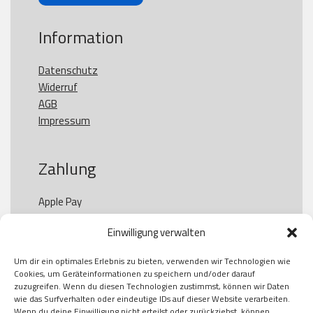
Information
Datenschutz
Widerruf
AGB
Impressum
Zahlung
Apple Pay

Paypal

Einwilligung verwalten
GooglePay

Visa

Um dir ein optimales Erlebnis zu bieten, verwenden wir Technologien wie
Kauf auf Rechung

Cookies, um Geräteinformationen zu speichern und/oder darauf
Klarna

zuzugreifen. Wenn du diesen Technologien zustimmst, können wir Daten
wie das Surfverhalten oder eindeutige IDs auf dieser Website verarbeiten.
American Express

Wenn du deine Einwilligung nicht erteilst oder zurückziehst, können