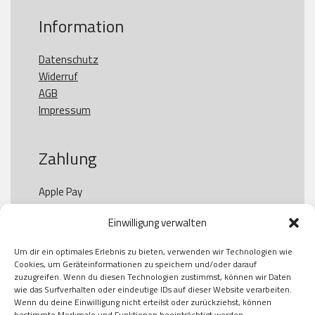
Information
Datenschutz
Widerruf
AGB
Impressum
Zahlung
Apple Pay

Paypal

Einwilligung verwalten
GooglePay

Visa

Um dir ein optimales Erlebnis zu bieten, verwenden wir Technologien wie
Kauf auf Rechung

Cookies, um Geräteinformationen zu speichern und/oder darauf
Klarna

zuzugreifen. Wenn du diesen Technologien zustimmst, können wir Daten
wie das Surfverhalten oder eindeutige IDs auf dieser Website verarbeiten.
American Express

Wenn du deine Einwilligung nicht erteilst oder zurückziehst, können
bestimmte Merkmale und Funktionen beeinträchtigt werden.