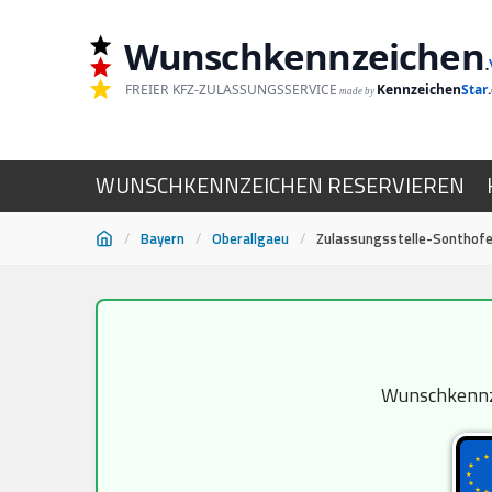
Wunschkennzeichen
.
FREIER KFZ-ZULASSUNGSSERVICE
Kennzeichen
Star
made by
WUNSCHKENNZEICHEN RESERVIEREN
/
Bayern
/
Oberallgaeu
/
Zulassungsstelle-Sonthof
Zum
Inhalt
springen
Wunschkennze