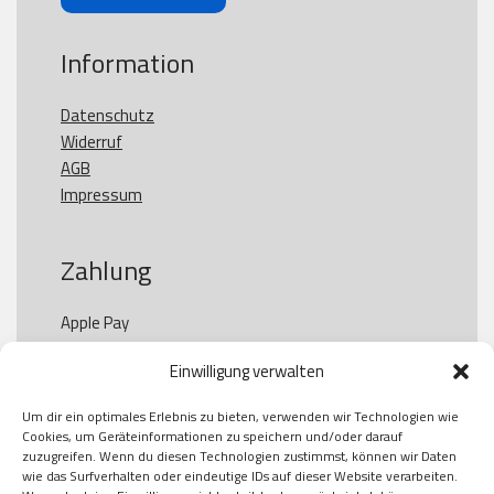
Information
Datenschutz
Widerruf
AGB
Impressum
Zahlung
Apple Pay

Paypal

Einwilligung verwalten
GooglePay

Visa

Um dir ein optimales Erlebnis zu bieten, verwenden wir Technologien wie
Kauf auf Rechung

Cookies, um Geräteinformationen zu speichern und/oder darauf
Klarna

zuzugreifen. Wenn du diesen Technologien zustimmst, können wir Daten
wie das Surfverhalten oder eindeutige IDs auf dieser Website verarbeiten.
American Express
