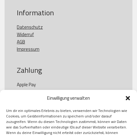
Information
Datenschutz
Widerruf
AGB
Impressum
Zahlung
Apple Pay

Paypal

Einwilligung verwalten
GooglePay

Visa

Um dir ein optimales Erlebnis zu bieten, verwenden wir Technologien wie
Kauf auf Rechung

Cookies, um Geräteinformationen zu speichern und/oder darauf
Klarna

zuzugreifen. Wenn du diesen Technologien zustimmst, können wir Daten
wie das Surfverhalten oder eindeutige IDs auf dieser Website verarbeiten.
American Express

Wenn du deine Einwilligung nicht erteilst oder zurückziehst, können