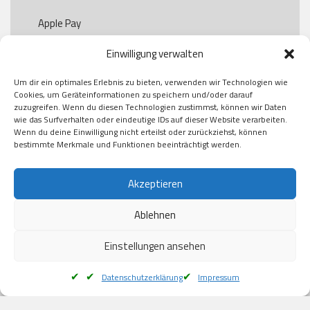
Apple Pay

Paypal

Einwilligung verwalten
GooglePay

Visa

Um dir ein optimales Erlebnis zu bieten, verwenden wir Technologien wie
Kauf auf Rechung

Cookies, um Geräteinformationen zu speichern und/oder darauf
Klarna

zuzugreifen. Wenn du diesen Technologien zustimmst, können wir Daten
wie das Surfverhalten oder eindeutige IDs auf dieser Website verarbeiten.
American Express

Wenn du deine Einwilligung nicht erteilst oder zurückziehst, können
bestimmte Merkmale und Funktionen beeinträchtigt werden.
Versand
Akzeptieren
Ablehnen
DHL

Klimaneutral
Einstellungen ansehen
Datenschutzerklärung
Impressum