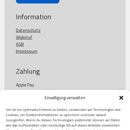
Information
Datenschutz
Widerruf
AGB
Impressum
Zahlung
Apple Pay

Paypal

Einwilligung verwalten
GooglePay

Visa

Um dir ein optimales Erlebnis zu bieten, verwenden wir Technologien wie
Kauf auf Rechung

Cookies, um Geräteinformationen zu speichern und/oder darauf
Klarna

zuzugreifen. Wenn du diesen Technologien zustimmst, können wir Daten
wie das Surfverhalten oder eindeutige IDs auf dieser Website verarbeiten.
American Express
