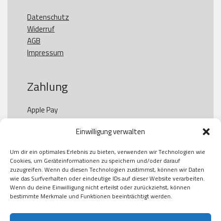
Datenschutz
Widerruf
AGB
Impressum
Zahlung
Apple Pay

Paypal

Einwilligung verwalten
GooglePay

Visa

Um dir ein optimales Erlebnis zu bieten, verwenden wir Technologien wie
Kauf auf Rechung

Cookies, um Geräteinformationen zu speichern und/oder darauf
Klarna

zuzugreifen. Wenn du diesen Technologien zustimmst, können wir Daten
wie das Surfverhalten oder eindeutige IDs auf dieser Website verarbeiten.
American Express

Wenn du deine Einwilligung nicht erteilst oder zurückziehst, können
bestimmte Merkmale und Funktionen beeinträchtigt werden.