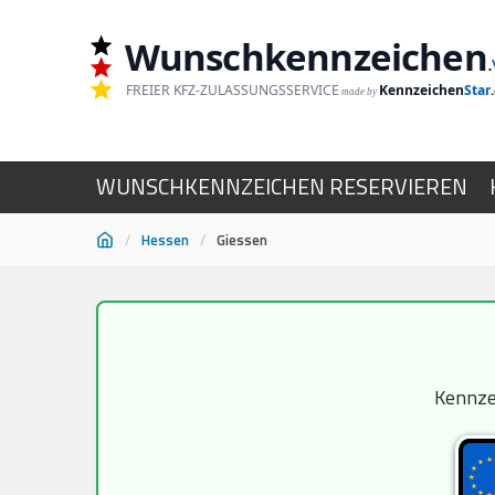
Wunschkennzeichen
.
FREIER KFZ-ZULASSUNGSSERVICE
Kennzeichen
Star
made by
WUNSCHKENNZEICHEN RESERVIEREN
/
Hessen
/
Giessen
Zum
Inhalt
springen
Kennzei