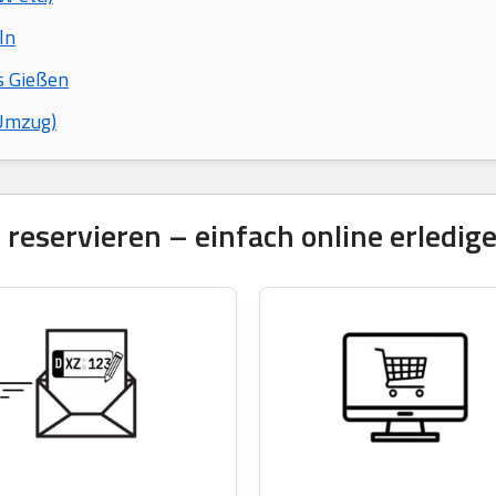
ln
s Gießen
 Umzug)
eservieren – einfach online erledige