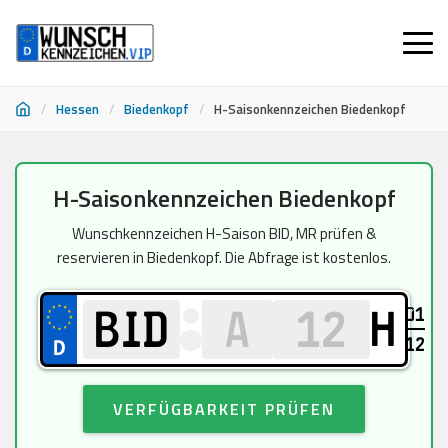
/
Hessen
/
Biedenkopf
/
H-Saisonkennzeichen Biedenkopf
Zum
H-Saisonkennzeichen Biedenkopf
Inhalt
springen
Wunschkennzeichen H-Saison BID, MR prüfen &
reservieren in Biedenkopf. Die Abfrage ist kostenlos.
01
H
12
VERFÜGBARKEIT PRÜFEN