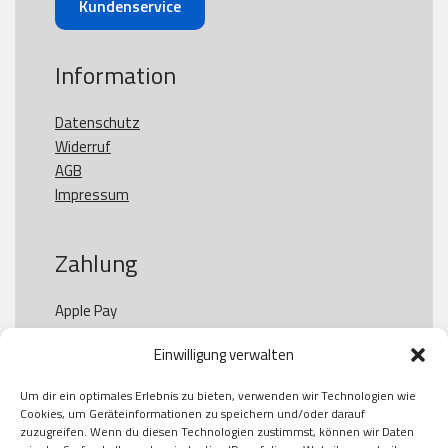
Kundenservice
Information
Datenschutz
Widerruf
AGB
Impressum
Zahlung
Apple Pay

Paypal

Einwilligung verwalten
GooglePay

Visa

Um dir ein optimales Erlebnis zu bieten, verwenden wir Technologien wie
Kauf auf Rechung

Cookies, um Geräteinformationen zu speichern und/oder darauf
Klarna

zuzugreifen. Wenn du diesen Technologien zustimmst, können wir Daten