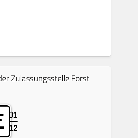
er Zulassungsstelle Forst
01
E
12