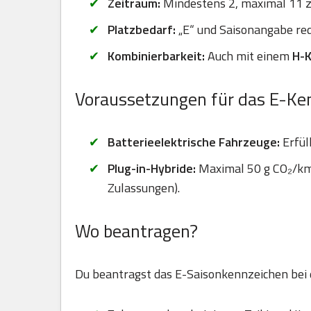
Zeitraum:
Mindestens 2, maximal 11
Platzbedarf:
„E“ und Saisonangabe red
Kombinierbarkeit:
Auch mit einem
H-
Voraussetzungen für das E-Ke
Batterieelektrische Fahrzeuge:
Erfül
Plug-in-Hybride:
Maximal 50 g CO₂/km 
Zulassungen).
Wo beantragen?
Du beantragst das E-Saisonkennzeichen bei