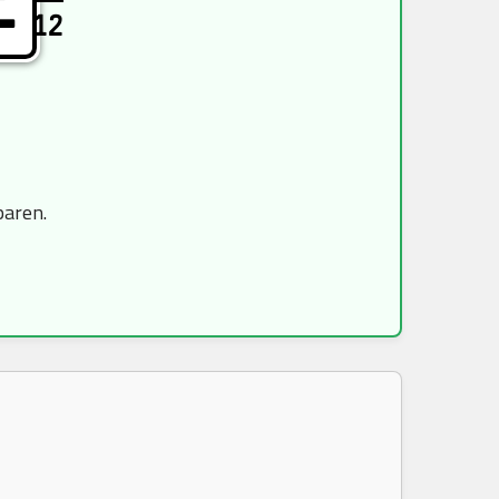
E
12
paren.