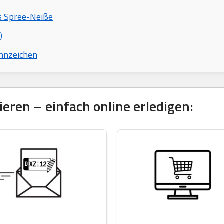
is Spree-Neiße
)
nnzeichen
eren – einfach online erledigen: