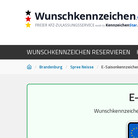
Wunschkennzeichen
.
FREIER KFZ-ZULASSUNGSSERVICE
Kennzeichen
Star
made by
WUNSCHKENNZEICHEN RESERVIEREN
/
Brandenburg
/
Spree Neisse
/
E-Saisonkennzeichen
Zum
E
Inhalt
springen
Wunschkennzeichen 