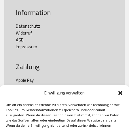
Information
Datenschutz
Widerruf
AGB
Impressum
Zahlung
Apple Pay

Paypal

Einwilligung verwalten
GooglePay

Visa

Um dir ein optimales Erlebnis zu bieten, verwenden wir Technologien wie
Kauf auf Rechung

Cookies, um Geräteinformationen zu speichern und/oder darauf
Klarna

zuzugreifen. Wenn du diesen Technologien zustimmst, können wir Daten
wie das Surfverhalten oder eindeutige IDs auf dieser Website verarbeiten.
American Express

Wenn du deine Einwilligung nicht erteilst oder zurückziehst, können