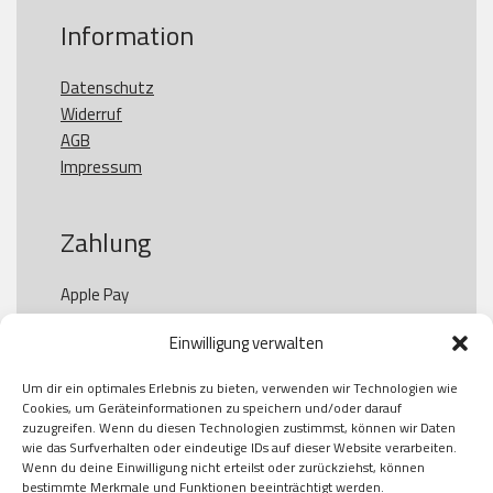
Information
Datenschutz
Widerruf
AGB
Impressum
Zahlung
Apple Pay

Paypal

Einwilligung verwalten
GooglePay

Visa

Um dir ein optimales Erlebnis zu bieten, verwenden wir Technologien wie
Kauf auf Rechung

Cookies, um Geräteinformationen zu speichern und/oder darauf
Klarna

zuzugreifen. Wenn du diesen Technologien zustimmst, können wir Daten
wie das Surfverhalten oder eindeutige IDs auf dieser Website verarbeiten.
American Express

Wenn du deine Einwilligung nicht erteilst oder zurückziehst, können
bestimmte Merkmale und Funktionen beeinträchtigt werden.