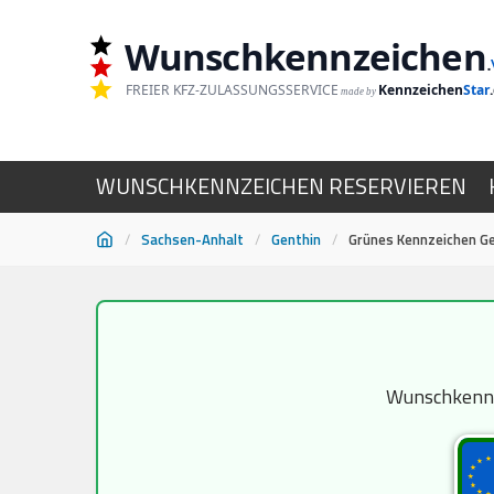
Wunschkennzeichen
.
FREIER KFZ-ZULASSUNGSSERVICE
Kennzeichen
Star
made by
WUNSCHKENNZEICHEN RESERVIEREN
/
Sachsen-Anhalt
/
Genthin
/
Grünes Kennzeichen G
Zum
Inhalt
springen
Wunschkennze