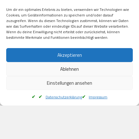
Visa

Um dir ein optimales Erlebnis zu bieten, verwenden wir Technologien wie
Kauf auf Rechung

Cookies, um Geräteinformationen zu speichern und/oder darauf
Klarna

zuzugreifen. Wenn du diesen Technologien zustimmst, können wir Daten
wie das Surfverhalten oder eindeutige IDs auf dieser Website verarbeiten.
American Express

Wenn du deine Einwilligung nicht erteilst oder zurückziehst, können
bestimmte Merkmale und Funktionen beeinträchtigt werden.
Versand
Akzeptieren
Ablehnen
DHL

Klimaneutral
Einstellungen ansehen
Datenschutzerklärung
Impressum