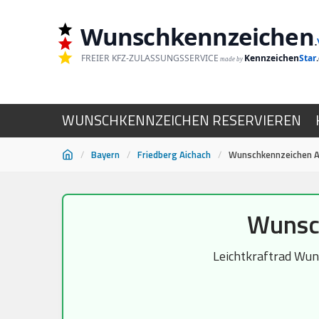
Wunschkennzeichen
.
FREIER KFZ-ZULASSUNGSSERVICE
Kennzeichen
Star
made by
WUNSCHKENNZEICHEN RESERVIEREN
/
Bayern
/
Friedberg Aichach
/
Wunschkennzeichen Ai
Zum
Wunsch
Inhalt
springen
Leichtkraftrad Wuns